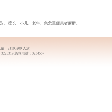
员 。擅长：小儿、老年、急危重症患者麻醉。
量：21193209 人次
5319 急救电话：3234567